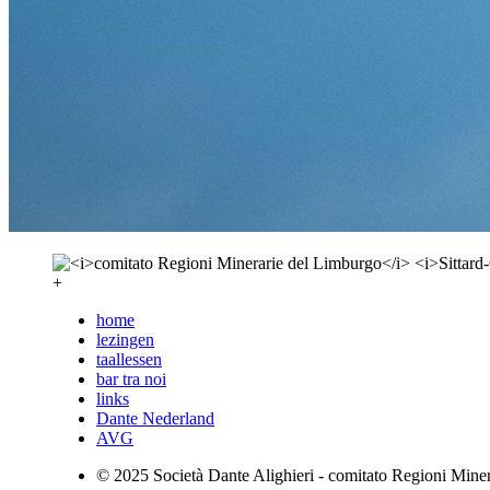
+
home
lezingen
taallessen
bar tra noi
links
Dante Nederland
AVG
© 2025 Società Dante Alighieri - comitato Regioni Mine