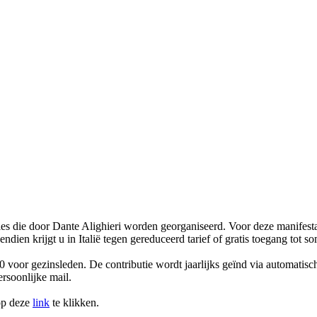
es die door Dante Alighieri worden georganiseerd. Voor deze manifestat
ndien krijgt u in Italië tegen gereduceerd tarief of gratis toegang tot 
0 voor gezinsleden. De contributie wordt jaarlijks geïnd via automatisc
rsoonlijke mail.
 op deze
link
te klikken.